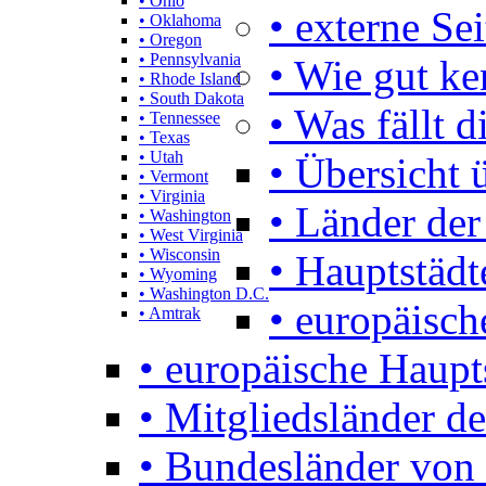
• Ohio
• externe Se
• Oklahoma
• Oregon
• Pennsylvania
• Wie gut k
• Rhode Island
• South Dakota
• Was fällt d
• Tennessee
• Texas
• Utah
• Übersicht 
• Vermont
• Virginia
• Länder der
• Washington
• West Virginia
• Wisconsin
• Hauptstädt
• Wyoming
• Washington D.C.
• europäisch
• Amtrak
• europäische Haupt
• Mitgliedsländer d
• Bundesländer von