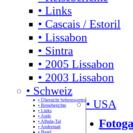
• Links
• Cascais / Estoril
• Lissabon
• Sintra
• 2005 Lissabon
• 2003 Lissabon
• Schweiz
• Übersicht Sehenswertes
• USA
• Reiseberichte
• Links
• Aigle
Fotoga
• Albula-Tal
• Andermatt
• Basel