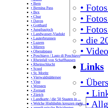
• Bern
• Fotos
• Bernina Pass
• Bex
• Fotos
• Chur
• Davos
• Gotthard
• Fotos
• Jungfraujoch
• Landwasser-Viadukt
• die 2
• Lauterbrunnen
• Luzern
• Mürren
• Video
• Oberalppass
• Poschiavo / Lago di Poschiavo
• Rheinfall von Schaffhausen
Links
• Rheinschlucht
• Scuol
• St. Moritz
• Vierwaldstättersee
• Übers
• Visp
• Wengen
• Lin
• Zermatt
• Zürich
• Landkarte / die 50 Staaten in ...
• All
• Welche Highlights kreuzen mein...
• amerikanische Präsidenten