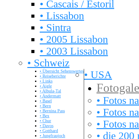
• Cascais / Estoril
• Lissabon
• Sintra
• 2005 Lissabon
• 2003 Lissabon
• Schweiz
• Übersicht Sehenswertes
• USA
• Reiseberichte
• Links
Fotogale
• Aigle
• Albula-Tal
• Andermatt
• Fotos na
• Basel
• Bern
• Fotos na
• Bernina Pass
• Bex
• Fotos n
• Chur
• Davos
• Gotthard
• die 200
• Jungfraujoch