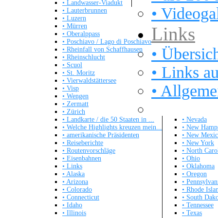
• Landwasser-Viadukt
• Videoga
• Lauterbrunnen
• Luzern
• Mürren
Links
• Oberalppass
• Poschiavo / Lago di Poschiavo
• Übersich
• Rheinfall von Schaffhausen
• Rheinschlucht
• Scuol
• Links a
• St. Moritz
• Vierwaldstättersee
• Allgeme
• Visp
• Wengen
• Zermatt
• Zürich
• Landkarte / die 50 Staaten in ...
• Nevada
• Welche Highlights kreuzen mein...
• New Hamps
• amerikanische Präsidenten
• New Mexi
• Reiseberichte
• New York
• Routenvorschläge
• North Caro
• Eisenbahnen
• Ohio
• Links
• Oklahoma
• Alaska
• Oregon
• Arizona
• Pennsylvan
• Colorado
• Rhode Isla
• Connecticut
• South Dako
• Idaho
• Tennessee
• Illinois
• Texas