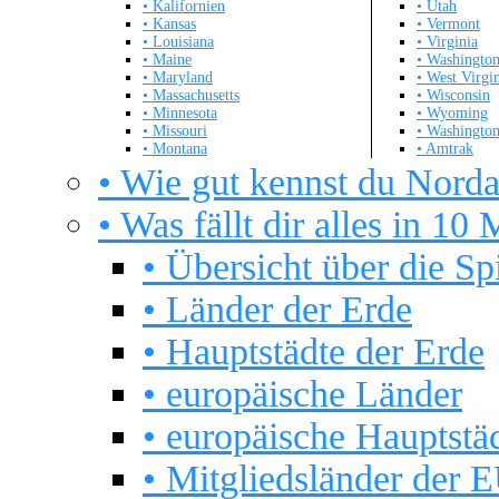
• Kalifornien
• Utah
• Kansas
• Vermont
• Louisiana
• Virginia
• Maine
• Washingto
• Maryland
• West Virgi
• Massachusetts
• Wisconsin
• Minnesota
• Wyoming
• Missouri
• Washingto
• Montana
• Amtrak
• Wie gut kennst du Nord
• Was fällt dir alles in 10 
• Übersicht über die Sp
• Länder der Erde
• Hauptstädte der Erde
• europäische Länder
• europäische Hauptstä
• Mitgliedsländer der 