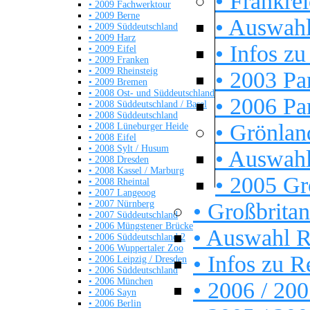
• Frankre
• 2009 Fachwerktour
• 2009 Berne
• Auswahl
• 2009 Süddeutschland
• 2009 Harz
• Infos zu
• 2009 Eifel
• 2009 Franken
• 2009 Rheinsteig
• 2003 Pa
• 2009 Bremen
• 2008 Ost- und Süddeutschland
• 2006 Pa
• 2008 Süddeutschland / Basel
• 2008 Süddeutschland
• Grönlan
• 2008 Lüneburger Heide
• 2008 Eifel
• 2008 Sylt / Husum
• Auswahl
• 2008 Dresden
• 2008 Kassel / Marburg
• 2005 Gr
• 2008 Rheintal
• 2007 Langeoog
• 2007 Nürnberg
• Großbrita
• 2007 Süddeutschland
• 2006 Müngstener Brücke
• Auswahl R
• 2006 Süddeutschland 2
• 2006 Wuppertaler Zoo
• Infos zu R
• 2006 Leipzig / Dresden
• 2006 Süddeutschland
• 2006 München
• 2006 / 2
• 2006 Sayn
• 2006 Berlin