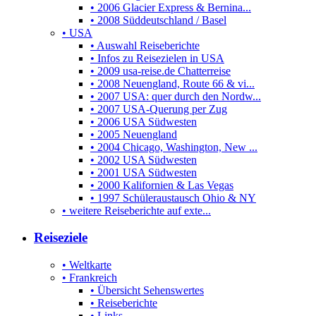
• 2006 Glacier Express & Bernina...
• 2008 Süddeutschland / Basel
• USA
• Auswahl Reiseberichte
• Infos zu Reisezielen in USA
• 2009 usa-reise.de Chatterreise
• 2008 Neuengland, Route 66 & vi...
• 2007 USA: quer durch den Nordw...
• 2007 USA-Querung per Zug
• 2006 USA Südwesten
• 2005 Neuengland
• 2004 Chicago, Washington, New ...
• 2002 USA Südwesten
• 2001 USA Südwesten
• 2000 Kalifornien & Las Vegas
• 1997 Schüleraustausch Ohio & NY
• weitere Reiseberichte auf exte...
Reiseziele
• Weltkarte
• Frankreich
• Übersicht Sehenswertes
• Reiseberichte
• Links