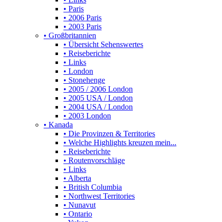
• Paris
• 2006 Paris
• 2003 Paris
• Großbritannien
• Übersicht Sehenswertes
• Reiseberichte
• Links
• London
• Stonehenge
• 2005 / 2006 London
• 2005 USA / London
• 2004 USA / London
• 2003 London
• Kanada
• Die Provinzen & Territories
• Welche Highlights kreuzen mein...
• Reiseberichte
• Routenvorschläge
• Links
• Alberta
• British Columbia
• Northwest Territories
• Nunavut
• Ontario