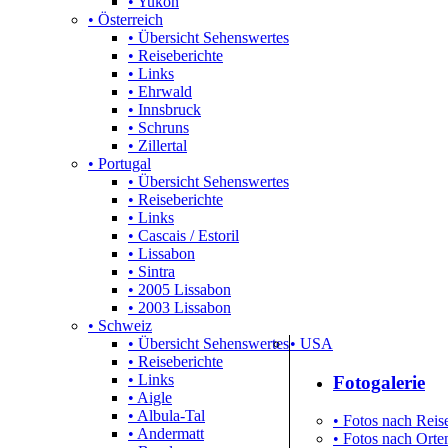
• Yukon
• Österreich
• Übersicht Sehenswertes
• Reiseberichte
• Links
• Ehrwald
• Innsbruck
• Schruns
• Zillertal
• Portugal
• Übersicht Sehenswertes
• Reiseberichte
• Links
• Cascais / Estoril
• Lissabon
• Sintra
• 2005 Lissabon
• 2003 Lissabon
• Schweiz
• Übersicht Sehenswertes
• USA
• Reiseberichte
• Links
Fotogalerie
• Aigle
• Albula-Tal
• Fotos nach Reise
• Andermatt
• Fotos nach Orten