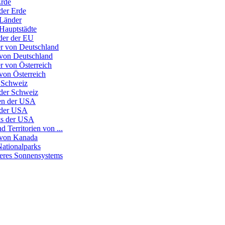
Erde
der Erde
 Länder
 Hauptstädte
nder der EU
r von Deutschland
 von Deutschland
r von Österreich
von Österreich
 Schweiz
 der Schweiz
ten der USA
 der USA
ks der USA
d Territorien von ...
 von Kanada
Nationalparks
seres Sonnensystems