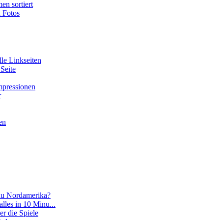
en sortiert
n Fotos
lle Linkseiten
 Seite
Impressionen
r
en
 du Nordamerika?
 alles in 10 Minu...
er die Spiele