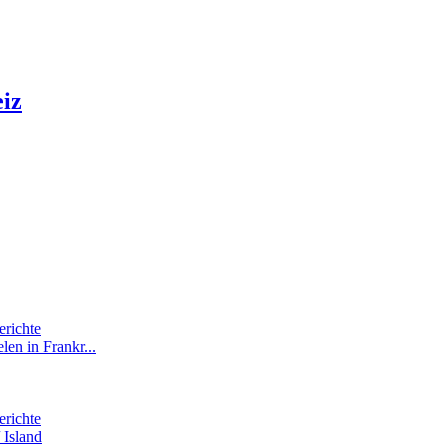
iz
erichte
len in Frankr...
erichte
 Island