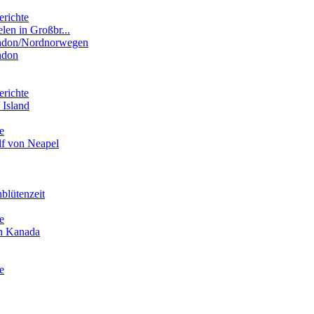
erichte
elen in Großbr...
ondon/Nordnorwegen
ndon
erichte
 Island
e
lf von Neapel
blütenzeit
e
in Kanada
e