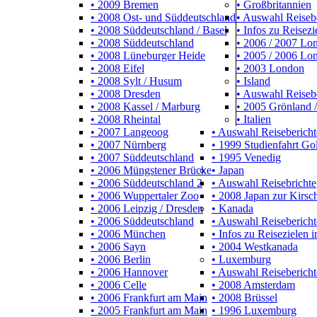
• 2009 Bremen
• Großbritannien
• 2008 Ost- und Süddeutschland
• Auswahl Reiseb
• 2008 Süddeutschland / Basel
• Infos zu Reisezi
• 2008 Süddeutschland
• 2006 / 2007 L
• 2008 Lüneburger Heide
• 2005 / 2006 Lo
• 2008 Eifel
• 2003 London
• 2008 Sylt / Husum
• Island
• 2008 Dresden
• Auswahl Reiseb
• 2008 Kassel / Marburg
• 2005 Grönland /
• 2008 Rheintal
• Italien
• 2007 Langeoog
• Auswahl Reisebericht
• 2007 Nürnberg
• 1999 Studienfahrt Go
• 2007 Süddeutschland
• 1995 Venedig
• 2006 Müngstener Brücke
• Japan
• 2006 Süddeutschland 2
• Auswahl Reisebrichte
• 2006 Wuppertaler Zoo
• 2008 Japan zur Kirsch
• 2006 Leipzig / Dresden
• Kanada
• 2006 Süddeutschland
• Auswahl Reisebericht
• 2006 München
• Infos zu Reisezielen 
• 2006 Sayn
• 2004 Westkanada
• 2006 Berlin
• Luxemburg
• 2006 Hannover
• Auswahl Reisebericht
• 2006 Celle
• 2008 Amsterdam
• 2006 Frankfurt am Main
• 2008 Brüssel
• 2005 Frankfurt am Main
• 1996 Luxemburg