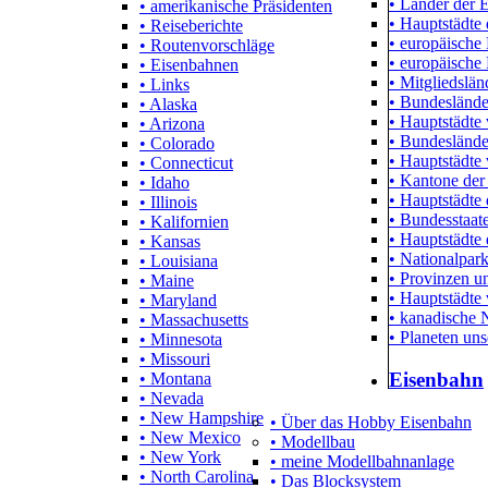
• Länder der 
• amerikanische Präsidenten
• Hauptstädte 
• Reiseberichte
• europäische
• Routenvorschläge
• europäische
• Eisenbahnen
• Mitgliedslä
• Links
• Bundeslände
• Alaska
• Hauptstädte
• Arizona
• Bundeslände
• Colorado
• Hauptstädte 
• Connecticut
• Kantone der
• Idaho
• Hauptstädte
• Illinois
• Bundesstaa
• Kalifornien
• Hauptstädte
• Kansas
• Nationalpar
• Louisiana
• Provinzen un
• Maine
• Hauptstädte
• Maryland
• kanadische 
• Massachusetts
• Planeten un
• Minnesota
• Missouri
Eisenbahn
• Montana
• Nevada
• New Hampshire
• Über das Hobby Eisenbahn
• New Mexico
• Modellbau
• New York
• meine Modellbahnanlage
• North Carolina
• Das Blocksystem