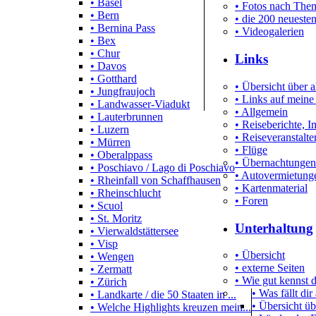
• Basel
• Fotos nach Them
• Bern
• die 200 neueste
• Bernina Pass
• Videogalerien
• Bex
• Chur
Links
• Davos
• Gotthard
• Übersicht über a
• Jungfraujoch
• Links auf meine
• Landwasser-Viadukt
• Allgemein
• Lauterbrunnen
• Reiseberichte, 
• Luzern
• Reiseveranstalte
• Mürren
• Flüge
• Oberalppass
• Übernachtungen
• Poschiavo / Lago di Poschiavo
• Autovermietung
• Rheinfall von Schaffhausen
• Kartenmaterial
• Rheinschlucht
• Foren
• Scuol
• St. Moritz
Unterhaltung
• Vierwaldstättersee
• Visp
• Übersicht
• Wengen
• externe Seiten
• Zermatt
• Wie gut kennst
• Zürich
• Was fällt dir
• Landkarte / die 50 Staaten in ...
• Übersicht üb
• Welche Highlights kreuzen mein...