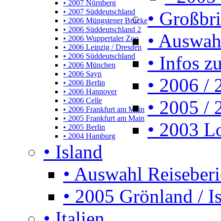
• 2007 Nürnberg
• 2007 Süddeutschland
• Großbr
• 2006 Müngstener Brücke
• 2006 Süddeutschland 2
• Auswah
• 2006 Wuppertaler Zoo
• 2006 Leipzig / Dresden
• 2006 Süddeutschland
• Infos z
• 2006 München
• 2006 Sayn
• 2006 /
• 2006 Berlin
• 2006 Hannover
• 2006 Celle
• 2005 /
• 2006 Frankfurt am Main
• 2005 Frankfurt am Main
• 2003 L
• 2005 Berlin
• 2004 Hamburg
• Island
• Auswahl Reiseberi
• 2005 Grönland / I
• Italien