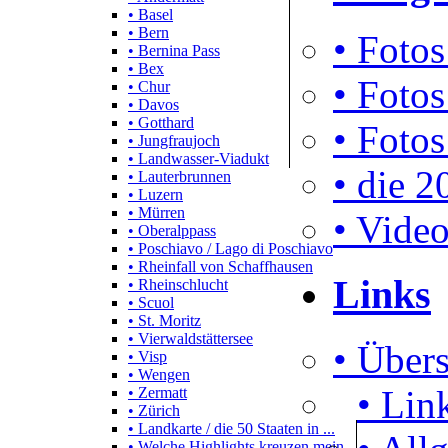
• Basel
• Bern
• Fotos
• Bernina Pass
• Bex
• Fotos
• Chur
• Davos
• Gotthard
• Fotos
• Jungfraujoch
• Landwasser-Viadukt
• die 2
• Lauterbrunnen
• Luzern
• Mürren
• Video
• Oberalppass
• Poschiavo / Lago di Poschiavo
• Rheinfall von Schaffhausen
Links
• Rheinschlucht
• Scuol
• St. Moritz
• Vierwaldstättersee
• Übers
• Visp
• Wengen
• Lin
• Zermatt
• Zürich
• Landkarte / die 50 Staaten in ...
• Welche Highlights kreuzen mein...