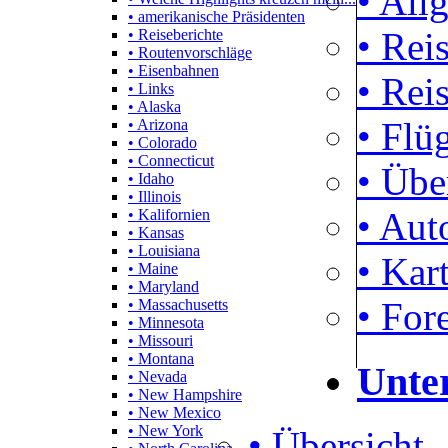
• All
• amerikanische Präsidenten
• Rei
• Reiseberichte
• Routenvorschläge
• Eisenbahnen
• Rei
• Links
• Alaska
• Flü
• Arizona
• Colorado
• Connecticut
• Übe
• Idaho
• Illinois
• Aut
• Kalifornien
• Kansas
• Louisiana
• Kar
• Maine
• Maryland
• For
• Massachusetts
• Minnesota
• Missouri
• Montana
Unte
• Nevada
• New Hampshire
• New Mexico
• New York
• Übersicht