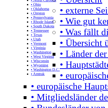
• North Carolina
• Ohio
• externe Se
• Oklahoma
• Oregon
• Pennsylvania
• Wie gut k
• Rhode Island
• South Dakota
• Was fällt d
• Tennessee
• Texas
• Utah
• Übersicht 
• Vermont
• Virginia
• Länder der
• Washington
• West Virginia
• Wisconsin
• Hauptstädt
• Wyoming
• Washington D.C.
• europäisch
• Amtrak
• europäische Haupt
• Mitgliedsländer d
• Bundesländer von