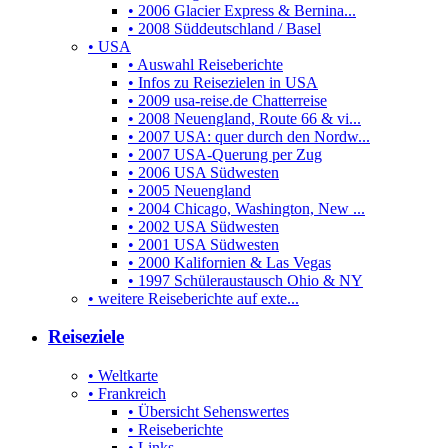
• 2006 Glacier Express & Bernina...
• 2008 Süddeutschland / Basel
• USA
• Auswahl Reiseberichte
• Infos zu Reisezielen in USA
• 2009 usa-reise.de Chatterreise
• 2008 Neuengland, Route 66 & vi...
• 2007 USA: quer durch den Nordw...
• 2007 USA-Querung per Zug
• 2006 USA Südwesten
• 2005 Neuengland
• 2004 Chicago, Washington, New ...
• 2002 USA Südwesten
• 2001 USA Südwesten
• 2000 Kalifornien & Las Vegas
• 1997 Schüleraustausch Ohio & NY
• weitere Reiseberichte auf exte...
Reiseziele
• Weltkarte
• Frankreich
• Übersicht Sehenswertes
• Reiseberichte
• Links