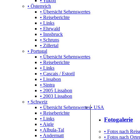
• Yukon
• Österreich
• Übersicht Sehenswertes
• Reiseberichte
• Links
• Ehrwald
• Innsbruck
• Schruns
• Zillertal
• Portugal
• Übersicht Sehenswertes
• Reiseberichte
• Links
• Cascais / Estoril
• Lissabon
• Sintra
• 2005 Lissabon
• 2003 Lissabon
• Schweiz
• Übersicht Sehenswertes
• USA
• Reiseberichte
• Links
Fotogalerie
• Aigle
• Albula-Tal
• Fotos nach Reise
• Andermatt
• Fotos nach Orten