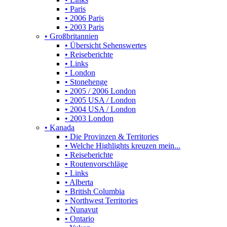
• Paris
• 2006 Paris
• 2003 Paris
• Großbritannien
• Übersicht Sehenswertes
• Reiseberichte
• Links
• London
• Stonehenge
• 2005 / 2006 London
• 2005 USA / London
• 2004 USA / London
• 2003 London
• Kanada
• Die Provinzen & Territories
• Welche Highlights kreuzen mein...
• Reiseberichte
• Routenvorschläge
• Links
• Alberta
• British Columbia
• Northwest Territories
• Nunavut
• Ontario