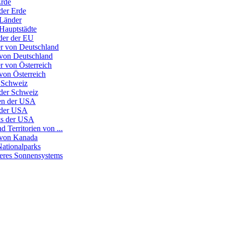
Erde
der Erde
 Länder
 Hauptstädte
nder der EU
r von Deutschland
 von Deutschland
r von Österreich
von Österreich
 Schweiz
 der Schweiz
ten der USA
 der USA
ks der USA
d Territorien von ...
 von Kanada
Nationalparks
seres Sonnensystems