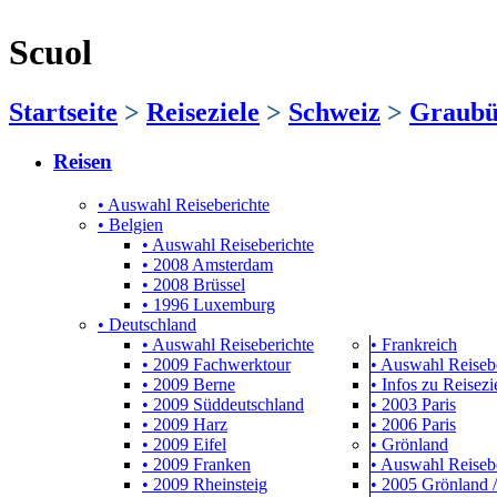
Scuol
Startseite
>
Reiseziele
>
Schweiz
>
Graubü
Reisen
• Auswahl Reiseberichte
• Belgien
• Auswahl Reiseberichte
• 2008 Amsterdam
• 2008 Brüssel
• 1996 Luxemburg
• Deutschland
• Auswahl Reiseberichte
• Frankreich
• 2009 Fachwerktour
• Auswahl Reiseb
• 2009 Berne
• Infos zu Reisezie
• 2009 Süddeutschland
• 2003 Paris
• 2009 Harz
• 2006 Paris
• 2009 Eifel
• Grönland
• 2009 Franken
• Auswahl Reiseb
• 2009 Rheinsteig
• 2005 Grönland /