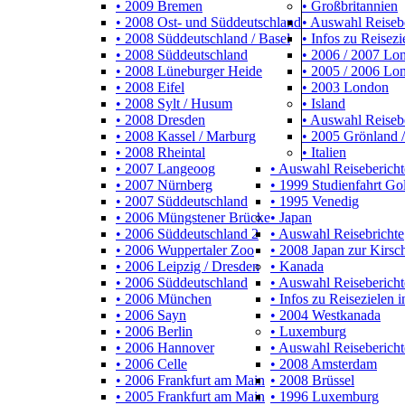
• 2009 Bremen
• Großbritannien
• 2008 Ost- und Süddeutschland
• Auswahl Reiseb
• 2008 Süddeutschland / Basel
• Infos zu Reisezi
• 2008 Süddeutschland
• 2006 / 2007 L
• 2008 Lüneburger Heide
• 2005 / 2006 Lo
• 2008 Eifel
• 2003 London
• 2008 Sylt / Husum
• Island
• 2008 Dresden
• Auswahl Reiseb
• 2008 Kassel / Marburg
• 2005 Grönland /
• 2008 Rheintal
• Italien
• 2007 Langeoog
• Auswahl Reisebericht
• 2007 Nürnberg
• 1999 Studienfahrt Go
• 2007 Süddeutschland
• 1995 Venedig
• 2006 Müngstener Brücke
• Japan
• 2006 Süddeutschland 2
• Auswahl Reisebrichte
• 2006 Wuppertaler Zoo
• 2008 Japan zur Kirsch
• 2006 Leipzig / Dresden
• Kanada
• 2006 Süddeutschland
• Auswahl Reisebericht
• 2006 München
• Infos zu Reisezielen 
• 2006 Sayn
• 2004 Westkanada
• 2006 Berlin
• Luxemburg
• 2006 Hannover
• Auswahl Reisebericht
• 2006 Celle
• 2008 Amsterdam
• 2006 Frankfurt am Main
• 2008 Brüssel
• 2005 Frankfurt am Main
• 1996 Luxemburg