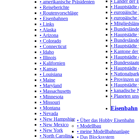
• Länder der 
• amerikanische Präsidenten
• Hauptstädte 
• Reiseberichte
• europäische
• Routenvorschläge
• europäische
• Eisenbahnen
• Mitgliedslä
• Links
• Bundeslände
• Alaska
• Hauptstädte
• Arizona
• Bundeslände
• Colorado
• Hauptstädte 
• Connecticut
• Kantone der
• Idaho
• Hauptstädte
• Illinois
• Bundesstaa
• Kalifornien
• Hauptstädte
• Kansas
• Nationalpar
• Louisiana
• Provinzen un
• Maine
• Hauptstädte
• Maryland
• kanadische 
• Massachusetts
• Planeten un
• Minnesota
• Missouri
Eisenbahn
• Montana
• Nevada
• New Hampshire
• Über das Hobby Eisenbahn
• New Mexico
• Modellbau
• New York
• meine Modellbahnanlage
• North Carolina
• Das Blocksystem