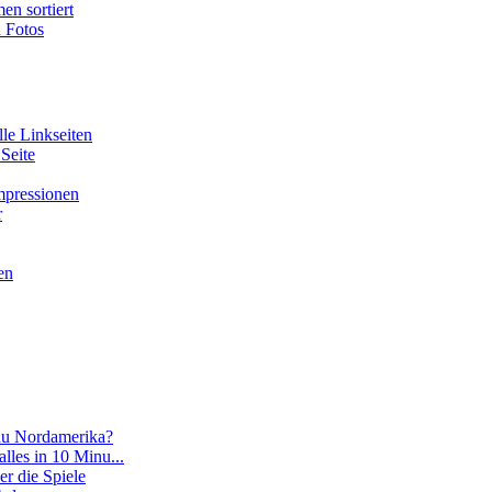
en sortiert
n Fotos
lle Linkseiten
 Seite
Impressionen
r
en
 du Nordamerika?
 alles in 10 Minu...
er die Spiele