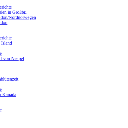
erichte
elen in Großbr...
ondon/Nordnorwegen
ndon
erichte
 Island
e
lf von Neapel
blütenzeit
e
in Kanada
e