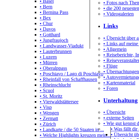
• Basel
• Fotos nach Them
• Bern
• die 200 neueste
• Bernina Pass
• Videogalerien
• Bex
• Chur
Links
• Davos
• Gotthard
• Übersicht über a
• Jungfraujoch
• Links auf meine
• Landwasser-Viadukt
• Allgemein
• Lauterbrunnen
• Reiseberichte, 
• Luzern
• Reiseveranstalte
• Mürren
• Flüge
• Oberalppass
• Übernachtungen
• Poschiavo / Lago di Poschiavo
• Autovermietung
• Rheinfall von Schaffhausen
• Kartenmaterial
• Rheinschlucht
• Foren
• Scuol
• St. Moritz
Unterhaltung
• Vierwaldstättersee
• Visp
• Übersicht
• Wengen
• externe Seiten
• Zermatt
• Wie gut kennst
• Zürich
• Was fällt dir
• Landkarte / die 50 Staaten in ...
• Übersicht üb
• Welche Highlights kreuzen mein...