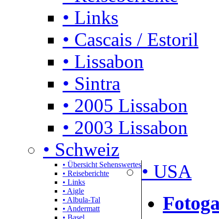
• Links
• Cascais / Estoril
• Lissabon
• Sintra
• 2005 Lissabon
• 2003 Lissabon
• Schweiz
• Übersicht Sehenswertes
• USA
• Reiseberichte
• Links
• Aigle
Fotoga
• Albula-Tal
• Andermatt
• Basel