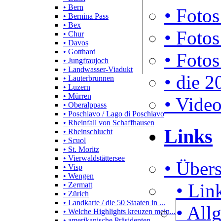
• Bern
• Fotos
• Bernina Pass
• Bex
• Fotos
• Chur
• Davos
• Gotthard
• Fotos
• Jungfraujoch
• Landwasser-Viadukt
• die 2
• Lauterbrunnen
• Luzern
• Mürren
• Video
• Oberalppass
• Poschiavo / Lago di Poschiavo
• Rheinfall von Schaffhausen
Links
• Rheinschlucht
• Scuol
• St. Moritz
• Vierwaldstättersee
• Übers
• Visp
• Wengen
• Lin
• Zermatt
• Zürich
• Landkarte / die 50 Staaten in ...
• All
• Welche Highlights kreuzen mein...
• amerikanische Präsidenten