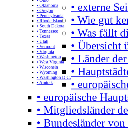
• Ohio
• externe Se
• Oklahoma
• Oregon
• Pennsylvania
• Wie gut k
• Rhode Island
• South Dakota
• Was fällt d
• Tennessee
• Texas
• Utah
• Übersicht 
• Vermont
• Virginia
• Länder der
• Washington
• West Virginia
• Wisconsin
• Hauptstädt
• Wyoming
• Washington D.C.
• europäisch
• Amtrak
• europäische Haupt
• Mitgliedsländer d
• Bundesländer von