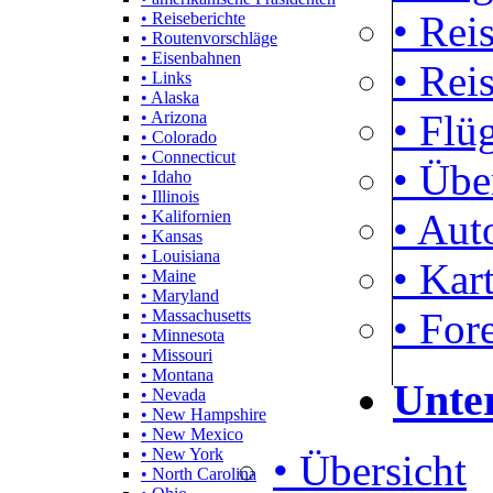
• Rei
• Reiseberichte
• Routenvorschläge
• Eisenbahnen
• Rei
• Links
• Alaska
• Flü
• Arizona
• Colorado
• Connecticut
• Übe
• Idaho
• Illinois
• Aut
• Kalifornien
• Kansas
• Louisiana
• Kar
• Maine
• Maryland
• For
• Massachusetts
• Minnesota
• Missouri
• Montana
Unte
• Nevada
• New Hampshire
• New Mexico
• New York
• Übersicht
• North Carolina