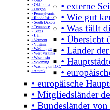
• Ohio
• externe Se
• Oklahoma
• Oregon
• Pennsylvania
• Wie gut k
• Rhode Island
• South Dakota
• Was fällt d
• Tennessee
• Texas
• Utah
• Übersicht 
• Vermont
• Virginia
• Länder der
• Washington
• West Virginia
• Wisconsin
• Hauptstädt
• Wyoming
• Washington D.C.
• europäisch
• Amtrak
• europäische Haupt
• Mitgliedsländer d
• Bundesländer von