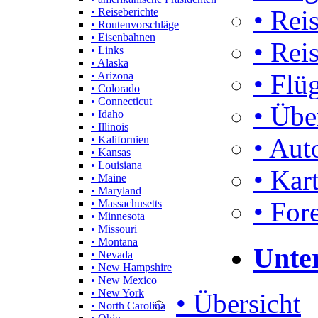
• Rei
• Reiseberichte
• Routenvorschläge
• Eisenbahnen
• Rei
• Links
• Alaska
• Flü
• Arizona
• Colorado
• Connecticut
• Übe
• Idaho
• Illinois
• Aut
• Kalifornien
• Kansas
• Louisiana
• Kar
• Maine
• Maryland
• For
• Massachusetts
• Minnesota
• Missouri
• Montana
Unte
• Nevada
• New Hampshire
• New Mexico
• New York
• Übersicht
• North Carolina