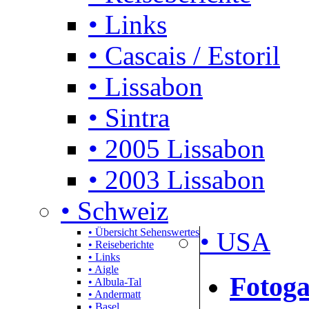
• Links
• Cascais / Estoril
• Lissabon
• Sintra
• 2005 Lissabon
• 2003 Lissabon
• Schweiz
• Übersicht Sehenswertes
• USA
• Reiseberichte
• Links
• Aigle
Fotoga
• Albula-Tal
• Andermatt
• Basel