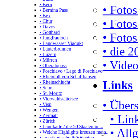
• Bern
• Fotos
• Bernina Pass
• Bex
• Fotos
• Chur
• Davos
• Gotthard
• Fotos
• Jungfraujoch
• Landwasser-Viadukt
• die 2
• Lauterbrunnen
• Luzern
• Mürren
• Video
• Oberalppass
• Poschiavo / Lago di Poschiavo
• Rheinfall von Schaffhausen
Links
• Rheinschlucht
• Scuol
• St. Moritz
• Vierwaldstättersee
• Übers
• Visp
• Wengen
• Lin
• Zermatt
• Zürich
• Landkarte / die 50 Staaten in ...
• All
• Welche Highlights kreuzen mein...
• amerikanische Präsidenten