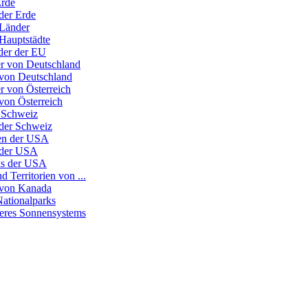
Erde
der Erde
 Länder
 Hauptstädte
nder der EU
r von Deutschland
 von Deutschland
r von Österreich
von Österreich
 Schweiz
 der Schweiz
ten der USA
 der USA
ks der USA
d Territorien von ...
 von Kanada
Nationalparks
seres Sonnensystems