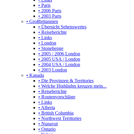
• Paris
• 2006 Paris
• 2003 Paris
• Großbritannien
• Übersicht Sehenswertes
• Reiseberichte
• Links
• London
• Stonehenge
• 2005 / 2006 London
• 2005 USA / London
• 2004 USA / London
• 2003 London
• Kanada
• Die Provinzen & Territories
• Welche Highlights kreuzen mein...
• Reiseberichte
• Routenvorschläge
• Links
• Alberta
• British Columbia
• Northwest Territories
• Nunavut
• Ontario