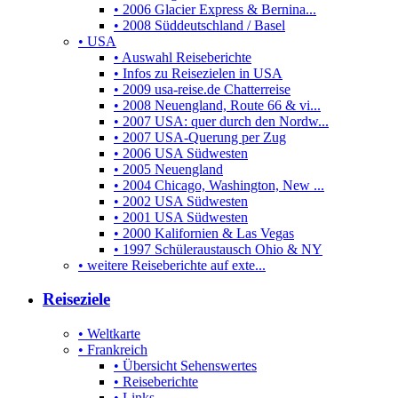
• 2006 Glacier Express & Bernina...
• 2008 Süddeutschland / Basel
• USA
• Auswahl Reiseberichte
• Infos zu Reisezielen in USA
• 2009 usa-reise.de Chatterreise
• 2008 Neuengland, Route 66 & vi...
• 2007 USA: quer durch den Nordw...
• 2007 USA-Querung per Zug
• 2006 USA Südwesten
• 2005 Neuengland
• 2004 Chicago, Washington, New ...
• 2002 USA Südwesten
• 2001 USA Südwesten
• 2000 Kalifornien & Las Vegas
• 1997 Schüleraustausch Ohio & NY
• weitere Reiseberichte auf exte...
Reiseziele
• Weltkarte
• Frankreich
• Übersicht Sehenswertes
• Reiseberichte
• Links