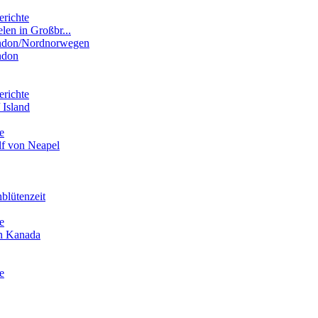
erichte
elen in Großbr...
ondon/Nordnorwegen
ndon
erichte
 Island
e
lf von Neapel
blütenzeit
e
in Kanada
e