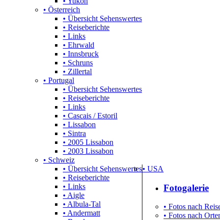
• Yukon
• Österreich
• Übersicht Sehenswertes
• Reiseberichte
• Links
• Ehrwald
• Innsbruck
• Schruns
• Zillertal
• Portugal
• Übersicht Sehenswertes
• Reiseberichte
• Links
• Cascais / Estoril
• Lissabon
• Sintra
• 2005 Lissabon
• 2003 Lissabon
• Schweiz
• Übersicht Sehenswertes
• USA
• Reiseberichte
• Links
Fotogalerie
• Aigle
• Albula-Tal
• Fotos nach Reise
• Andermatt
• Fotos nach Orten