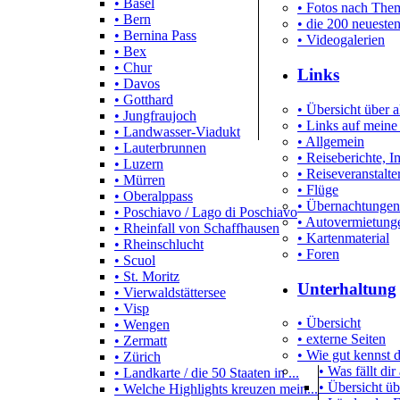
• Basel
• Fotos nach Them
• Bern
• die 200 neueste
• Bernina Pass
• Videogalerien
• Bex
• Chur
Links
• Davos
• Gotthard
• Übersicht über a
• Jungfraujoch
• Links auf meine
• Landwasser-Viadukt
• Allgemein
• Lauterbrunnen
• Reiseberichte, 
• Luzern
• Reiseveranstalte
• Mürren
• Flüge
• Oberalppass
• Übernachtungen
• Poschiavo / Lago di Poschiavo
• Autovermietung
• Rheinfall von Schaffhausen
• Kartenmaterial
• Rheinschlucht
• Foren
• Scuol
• St. Moritz
Unterhaltung
• Vierwaldstättersee
• Visp
• Übersicht
• Wengen
• externe Seiten
• Zermatt
• Wie gut kennst
• Zürich
• Was fällt dir
• Landkarte / die 50 Staaten in ...
• Übersicht üb
• Welche Highlights kreuzen mein...