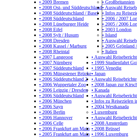
• 2009 Bremen
• Großbritannien
• 2008 Ost- und Süddeutschland
• Auswahl Reiseb
• 2008 Süddeutschland / Basel
• Infos zu Reisezi
• 2008 Süddeutschland
• 2006 / 2007 L
• 2008 Lüneburger Heide
• 2005 / 2006 Lo
• 2008 Eifel
• 2003 London
• 2008 Sylt / Husum
• Island
• 2008 Dresden
• Auswahl Reiseb
• 2008 Kassel / Marburg
• 2005 Grönland /
• 2008 Rheintal
• Italien
• 2007 Langeoog
• Auswahl Reisebericht
• 2007 Nürnberg
• 1999 Studienfahrt Go
• 2007 Süddeutschland
• 1995 Venedig
• 2006 Müngstener Brücke
• Japan
• 2006 Süddeutschland 2
• Auswahl Reisebrichte
• 2006 Wuppertaler Zoo
• 2008 Japan zur Kirsch
• 2006 Leipzig / Dresden
• Kanada
• 2006 Süddeutschland
• Auswahl Reisebericht
• 2006 München
• Infos zu Reisezielen 
• 2006 Sayn
• 2004 Westkanada
• 2006 Berlin
• Luxemburg
• 2006 Hannover
• Auswahl Reisebericht
• 2006 Celle
• 2008 Amsterdam
• 2006 Frankfurt am Main
• 2008 Brüssel
• 2005 Frankfurt am Main
• 1996 Luxemburg