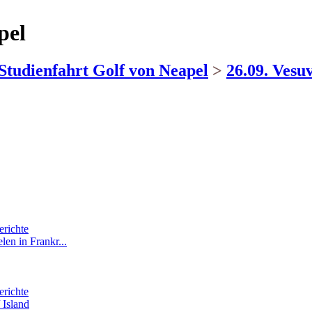
pel
Studienfahrt Golf von Neapel
>
26.09. Vesuv
erichte
len in Frankr...
erichte
 Island