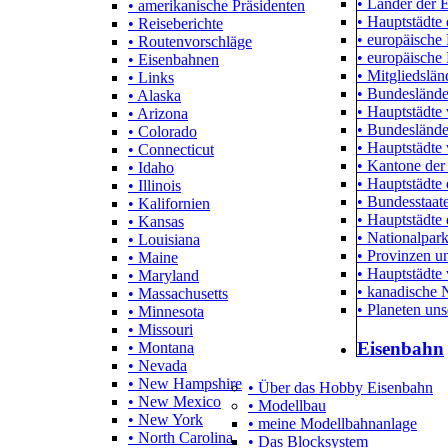
• Länder der 
• amerikanische Präsidenten
• Hauptstädte 
• Reiseberichte
• europäische
• Routenvorschläge
• europäische
• Eisenbahnen
• Mitgliedslä
• Links
• Bundeslände
• Alaska
• Hauptstädte
• Arizona
• Bundeslände
• Colorado
• Hauptstädte 
• Connecticut
• Kantone der
• Idaho
• Hauptstädte
• Illinois
• Bundesstaa
• Kalifornien
• Hauptstädte
• Kansas
• Nationalpar
• Louisiana
• Provinzen un
• Maine
• Hauptstädte
• Maryland
• kanadische 
• Massachusetts
• Planeten un
• Minnesota
• Missouri
Eisenbahn
• Montana
• Nevada
• New Hampshire
• Über das Hobby Eisenbahn
• New Mexico
• Modellbau
• New York
• meine Modellbahnanlage
• North Carolina
• Das Blocksystem