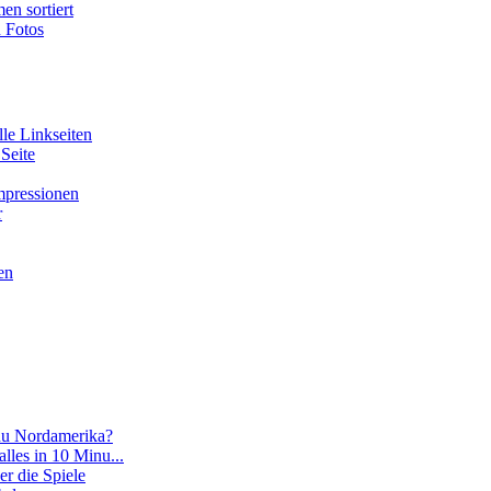
en sortiert
n Fotos
lle Linkseiten
 Seite
Impressionen
r
en
 du Nordamerika?
 alles in 10 Minu...
er die Spiele