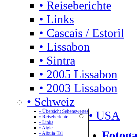
• Reiseberichte
• Links
• Cascais / Estoril
• Lissabon
• Sintra
• 2005 Lissabon
• 2003 Lissabon
• Schweiz
• Übersicht Sehenswertes
• USA
• Reiseberichte
• Links
• Aigle
Fotoga
• Albula-Tal