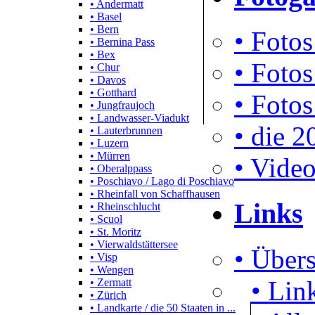
• Andermatt
• Basel
• Bern
• Fotos
• Bernina Pass
• Bex
• Fotos
• Chur
• Davos
• Gotthard
• Fotos
• Jungfraujoch
• Landwasser-Viadukt
• die 2
• Lauterbrunnen
• Luzern
• Mürren
• Video
• Oberalppass
• Poschiavo / Lago di Poschiavo
• Rheinfall von Schaffhausen
Links
• Rheinschlucht
• Scuol
• St. Moritz
• Vierwaldstättersee
• Übers
• Visp
• Wengen
• Lin
• Zermatt
• Zürich
• Landkarte / die 50 Staaten in ...