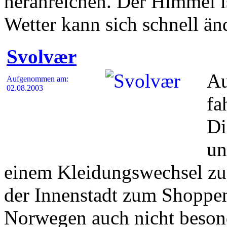
heranreichen. Der Himmel is
Wetter kann sich schnell än
Svolvær
Au
Aufgenommen am:
02.08.2003
fa
Di
un
einem Kleidungswechsel zu 
der Innenstadt zum Shoppen
Norwegen auch nicht besond