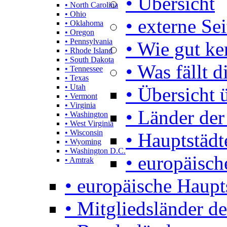
• Übersicht
• North Carolina
• Ohio
• externe Se
• Oklahoma
• Oregon
• Pennsylvania
• Wie gut k
• Rhode Island
• South Dakota
• Was fällt d
• Tennessee
• Texas
• Utah
• Übersicht 
• Vermont
• Virginia
• Länder der
• Washington
• West Virginia
• Wisconsin
• Hauptstädt
• Wyoming
• Washington D.C.
• europäisch
• Amtrak
• europäische Haupt
• Mitgliedsländer d