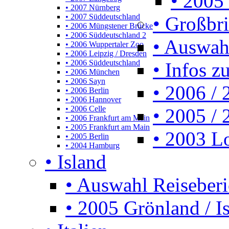
• 2005 
• 2007 Nürnberg
• 2007 Süddeutschland
• Großbr
• 2006 Müngstener Brücke
• 2006 Süddeutschland 2
• Auswah
• 2006 Wuppertaler Zoo
• 2006 Leipzig / Dresden
• 2006 Süddeutschland
• Infos z
• 2006 München
• 2006 Sayn
• 2006 /
• 2006 Berlin
• 2006 Hannover
• 2006 Celle
• 2005 /
• 2006 Frankfurt am Main
• 2005 Frankfurt am Main
• 2003 L
• 2005 Berlin
• 2004 Hamburg
• Island
• Auswahl Reiseberi
• 2005 Grönland / I