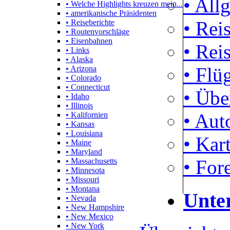
• All
• Welche Highlights kreuzen mein...
• amerikanische Präsidenten
• Rei
• Reiseberichte
• Routenvorschläge
• Eisenbahnen
• Rei
• Links
• Alaska
• Flü
• Arizona
• Colorado
• Connecticut
• Übe
• Idaho
• Illinois
• Aut
• Kalifornien
• Kansas
• Louisiana
• Kar
• Maine
• Maryland
• For
• Massachusetts
• Minnesota
• Missouri
• Montana
Unte
• Nevada
• New Hampshire
• New Mexico
• New York