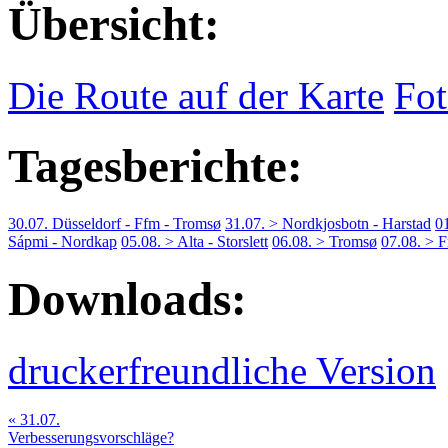
Übersicht:
Die Route auf der Karte
Fot
Tagesberichte:
30.07. Düsseldorf - Ffm - Tromsø
31.07. > Nordkjosbotn - Harstad
0
Sápmi - Nordkap
05.08. > Alta - Storslett
06.08. > Tromsø
07.08. > F
Downloads:
druckerfreundliche Version
« 31.07.
Verbesserungsvorschläge?