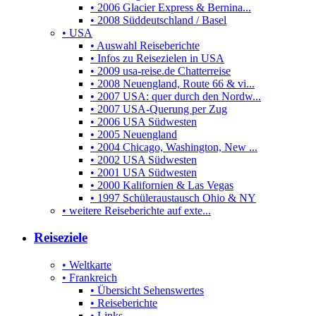
• 2006 Glacier Express & Bernina...
• 2008 Süddeutschland / Basel
• USA
• Auswahl Reiseberichte
• Infos zu Reisezielen in USA
• 2009 usa-reise.de Chatterreise
• 2008 Neuengland, Route 66 & vi...
• 2007 USA: quer durch den Nordw...
• 2007 USA-Querung per Zug
• 2006 USA Südwesten
• 2005 Neuengland
• 2004 Chicago, Washington, New ...
• 2002 USA Südwesten
• 2001 USA Südwesten
• 2000 Kalifornien & Las Vegas
• 1997 Schüleraustausch Ohio & NY
• weitere Reiseberichte auf exte...
Reiseziele
• Weltkarte
• Frankreich
• Übersicht Sehenswertes
• Reiseberichte
• Links