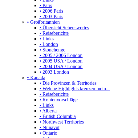
• Paris
• 2006 Paris
• 2003 Paris
• Großbritannien
• Übersicht Sehenswertes
• Reiseberichte
• Links
• London
• Stonehenge
• 2005 / 2006 London
• 2005 USA / London
• 2004 USA / London
• 2003 London
• Kanada
• Die Provinzen & Territories
• Welche Highlights kreuzen mein...
• Reiseberichte
• Routenvorschläge
• Links
• Alberta
• British Columbia
• Northwest Territories
• Nunavut
• Ontario