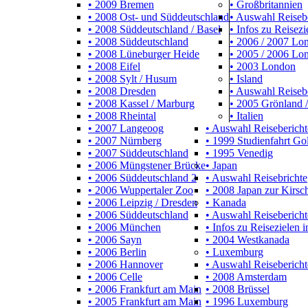
• 2009 Bremen
• Großbritannien
• 2008 Ost- und Süddeutschland
• Auswahl Reiseb
• 2008 Süddeutschland / Basel
• Infos zu Reisezi
• 2008 Süddeutschland
• 2006 / 2007 L
• 2008 Lüneburger Heide
• 2005 / 2006 Lo
• 2008 Eifel
• 2003 London
• 2008 Sylt / Husum
• Island
• 2008 Dresden
• Auswahl Reiseb
• 2008 Kassel / Marburg
• 2005 Grönland /
• 2008 Rheintal
• Italien
• 2007 Langeoog
• Auswahl Reisebericht
• 2007 Nürnberg
• 1999 Studienfahrt Go
• 2007 Süddeutschland
• 1995 Venedig
• 2006 Müngstener Brücke
• Japan
• 2006 Süddeutschland 2
• Auswahl Reisebrichte
• 2006 Wuppertaler Zoo
• 2008 Japan zur Kirsch
• 2006 Leipzig / Dresden
• Kanada
• 2006 Süddeutschland
• Auswahl Reisebericht
• 2006 München
• Infos zu Reisezielen 
• 2006 Sayn
• 2004 Westkanada
• 2006 Berlin
• Luxemburg
• 2006 Hannover
• Auswahl Reisebericht
• 2006 Celle
• 2008 Amsterdam
• 2006 Frankfurt am Main
• 2008 Brüssel
• 2005 Frankfurt am Main
• 1996 Luxemburg