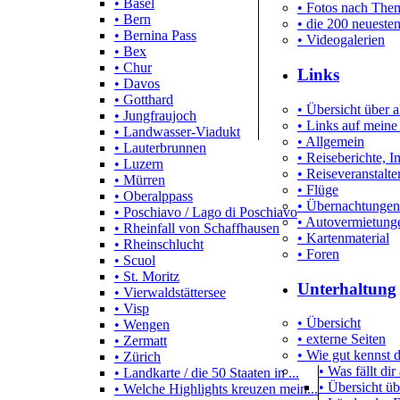
• Basel
• Fotos nach Them
• Bern
• die 200 neueste
• Bernina Pass
• Videogalerien
• Bex
• Chur
Links
• Davos
• Gotthard
• Übersicht über a
• Jungfraujoch
• Links auf meine
• Landwasser-Viadukt
• Allgemein
• Lauterbrunnen
• Reiseberichte, 
• Luzern
• Reiseveranstalte
• Mürren
• Flüge
• Oberalppass
• Übernachtungen
• Poschiavo / Lago di Poschiavo
• Autovermietung
• Rheinfall von Schaffhausen
• Kartenmaterial
• Rheinschlucht
• Foren
• Scuol
• St. Moritz
Unterhaltung
• Vierwaldstättersee
• Visp
• Übersicht
• Wengen
• externe Seiten
• Zermatt
• Wie gut kennst
• Zürich
• Was fällt dir
• Landkarte / die 50 Staaten in ...
• Übersicht üb
• Welche Highlights kreuzen mein...