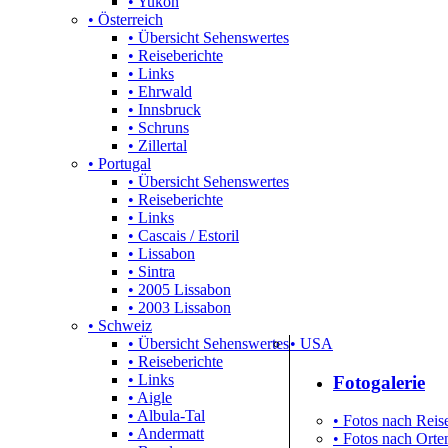
• Yukon
• Österreich
• Übersicht Sehenswertes
• Reiseberichte
• Links
• Ehrwald
• Innsbruck
• Schruns
• Zillertal
• Portugal
• Übersicht Sehenswertes
• Reiseberichte
• Links
• Cascais / Estoril
• Lissabon
• Sintra
• 2005 Lissabon
• 2003 Lissabon
• Schweiz
• Übersicht Sehenswertes
• USA
• Reiseberichte
• Links
Fotogalerie
• Aigle
• Albula-Tal
• Fotos nach Reise
• Andermatt
• Fotos nach Orten