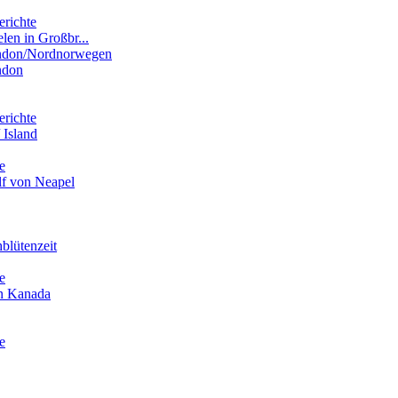
erichte
elen in Großbr...
ondon/Nordnorwegen
ndon
erichte
 Island
e
lf von Neapel
blütenzeit
e
in Kanada
e