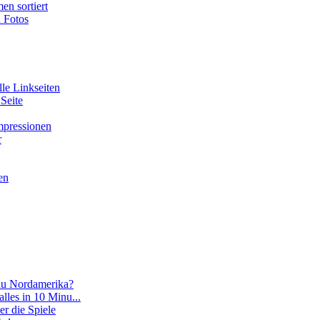
en sortiert
n Fotos
lle Linkseiten
 Seite
Impressionen
r
en
 du Nordamerika?
 alles in 10 Minu...
er die Spiele