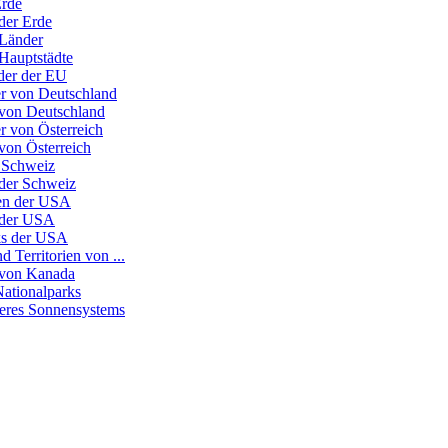
Erde
der Erde
 Länder
 Hauptstädte
nder der EU
r von Deutschland
 von Deutschland
r von Österreich
von Österreich
 Schweiz
 der Schweiz
ten der USA
 der USA
ks der USA
d Territorien von ...
 von Kanada
Nationalparks
seres Sonnensystems