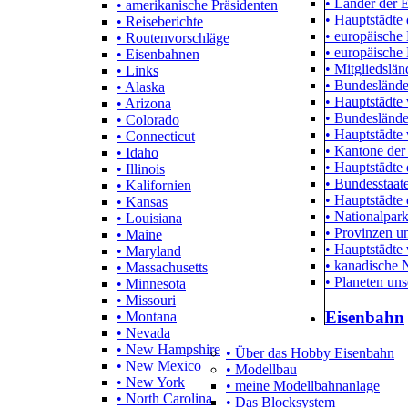
• Länder der 
• amerikanische Präsidenten
• Hauptstädte 
• Reiseberichte
• europäische
• Routenvorschläge
• europäische
• Eisenbahnen
• Mitgliedslä
• Links
• Bundeslände
• Alaska
• Hauptstädte
• Arizona
• Bundeslände
• Colorado
• Hauptstädte 
• Connecticut
• Kantone der
• Idaho
• Hauptstädte
• Illinois
• Bundesstaa
• Kalifornien
• Hauptstädte
• Kansas
• Nationalpar
• Louisiana
• Provinzen un
• Maine
• Hauptstädte
• Maryland
• kanadische 
• Massachusetts
• Planeten un
• Minnesota
• Missouri
Eisenbahn
• Montana
• Nevada
• New Hampshire
• Über das Hobby Eisenbahn
• New Mexico
• Modellbau
• New York
• meine Modellbahnanlage
• North Carolina
• Das Blocksystem