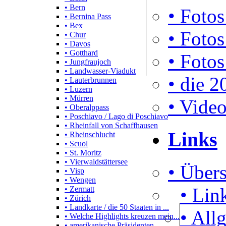
• Bern
• Fotos
• Bernina Pass
• Bex
• Fotos
• Chur
• Davos
• Gotthard
• Fotos
• Jungfraujoch
• Landwasser-Viadukt
• die 2
• Lauterbrunnen
• Luzern
• Mürren
• Video
• Oberalppass
• Poschiavo / Lago di Poschiavo
• Rheinfall von Schaffhausen
Links
• Rheinschlucht
• Scuol
• St. Moritz
• Vierwaldstättersee
• Übers
• Visp
• Wengen
• Lin
• Zermatt
• Zürich
• Landkarte / die 50 Staaten in ...
• All
• Welche Highlights kreuzen mein...
• amerikanische Präsidenten