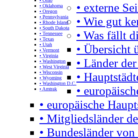
• Ohio
• externe Se
• Oklahoma
• Oregon
• Pennsylvania
• Wie gut k
• Rhode Island
• South Dakota
• Was fällt d
• Tennessee
• Texas
• Utah
• Übersicht 
• Vermont
• Virginia
• Länder der
• Washington
• West Virginia
• Wisconsin
• Hauptstädt
• Wyoming
• Washington D.C.
• europäisch
• Amtrak
• europäische Haupt
• Mitgliedsländer d
• Bundesländer von