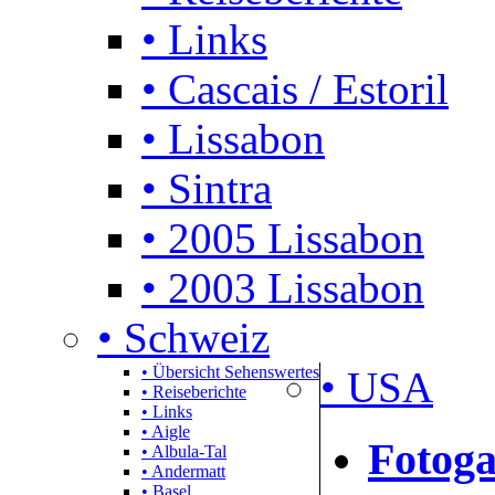
• Links
• Cascais / Estoril
• Lissabon
• Sintra
• 2005 Lissabon
• 2003 Lissabon
• Schweiz
• Übersicht Sehenswertes
• USA
• Reiseberichte
• Links
• Aigle
Fotoga
• Albula-Tal
• Andermatt
• Basel