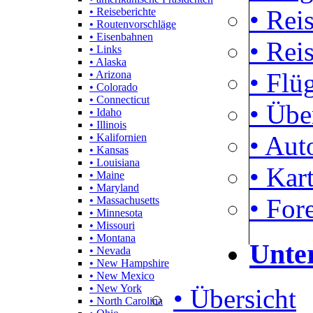
• Rei
• Reiseberichte
• Routenvorschläge
• Eisenbahnen
• Rei
• Links
• Alaska
• Flü
• Arizona
• Colorado
• Connecticut
• Übe
• Idaho
• Illinois
• Aut
• Kalifornien
• Kansas
• Louisiana
• Kar
• Maine
• Maryland
• For
• Massachusetts
• Minnesota
• Missouri
• Montana
Unte
• Nevada
• New Hampshire
• New Mexico
• New York
• Übersicht
• North Carolina