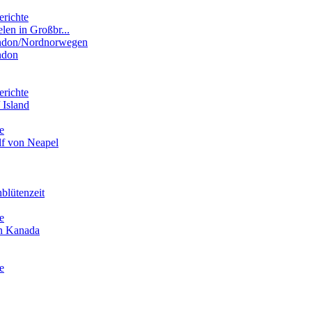
erichte
elen in Großbr...
ondon/Nordnorwegen
ndon
erichte
 Island
e
lf von Neapel
blütenzeit
e
in Kanada
e