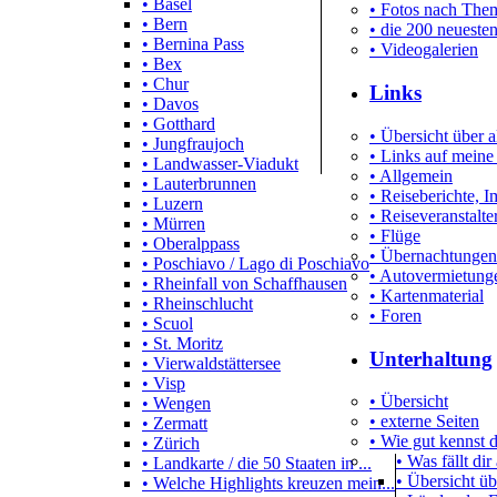
• Basel
• Fotos nach Them
• Bern
• die 200 neueste
• Bernina Pass
• Videogalerien
• Bex
• Chur
Links
• Davos
• Gotthard
• Übersicht über a
• Jungfraujoch
• Links auf meine
• Landwasser-Viadukt
• Allgemein
• Lauterbrunnen
• Reiseberichte, 
• Luzern
• Reiseveranstalte
• Mürren
• Flüge
• Oberalppass
• Übernachtungen
• Poschiavo / Lago di Poschiavo
• Autovermietung
• Rheinfall von Schaffhausen
• Kartenmaterial
• Rheinschlucht
• Foren
• Scuol
• St. Moritz
Unterhaltung
• Vierwaldstättersee
• Visp
• Übersicht
• Wengen
• externe Seiten
• Zermatt
• Wie gut kennst
• Zürich
• Was fällt dir
• Landkarte / die 50 Staaten in ...
• Übersicht üb
• Welche Highlights kreuzen mein...