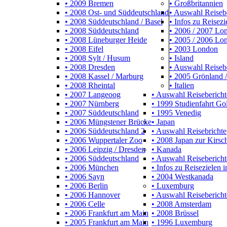
• 2009 Bremen
• Großbritannien
• 2008 Ost- und Süddeutschland
• Auswahl Reiseb
• 2008 Süddeutschland / Basel
• Infos zu Reisezi
• 2008 Süddeutschland
• 2006 / 2007 L
• 2008 Lüneburger Heide
• 2005 / 2006 Lo
• 2008 Eifel
• 2003 London
• 2008 Sylt / Husum
• Island
• 2008 Dresden
• Auswahl Reiseb
• 2008 Kassel / Marburg
• 2005 Grönland /
• 2008 Rheintal
• Italien
• 2007 Langeoog
• Auswahl Reisebericht
• 2007 Nürnberg
• 1999 Studienfahrt Go
• 2007 Süddeutschland
• 1995 Venedig
• 2006 Müngstener Brücke
• Japan
• 2006 Süddeutschland 2
• Auswahl Reisebrichte
• 2006 Wuppertaler Zoo
• 2008 Japan zur Kirsch
• 2006 Leipzig / Dresden
• Kanada
• 2006 Süddeutschland
• Auswahl Reisebericht
• 2006 München
• Infos zu Reisezielen 
• 2006 Sayn
• 2004 Westkanada
• 2006 Berlin
• Luxemburg
• 2006 Hannover
• Auswahl Reisebericht
• 2006 Celle
• 2008 Amsterdam
• 2006 Frankfurt am Main
• 2008 Brüssel
• 2005 Frankfurt am Main
• 1996 Luxemburg