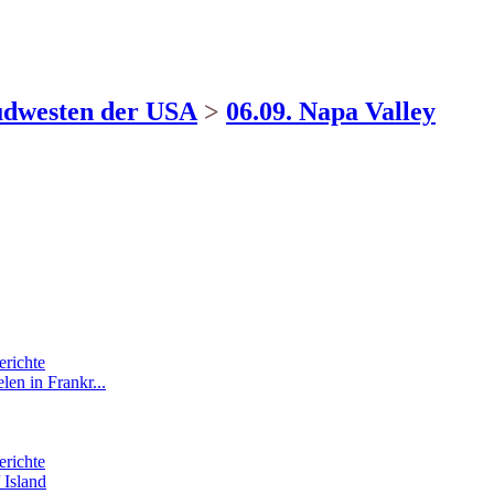
üdwesten der USA
>
06.09. Napa Valley
erichte
len in Frankr...
erichte
 Island