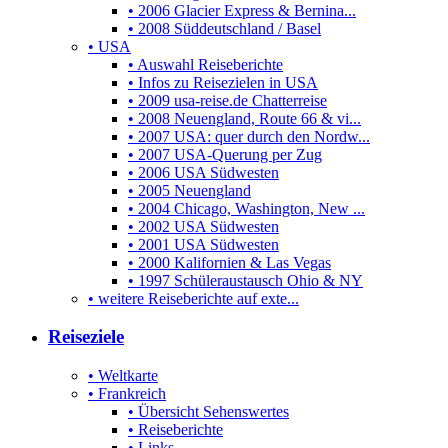
• 2006 Glacier Express & Bernina...
• 2008 Süddeutschland / Basel
• USA
• Auswahl Reiseberichte
• Infos zu Reisezielen in USA
• 2009 usa-reise.de Chatterreise
• 2008 Neuengland, Route 66 & vi...
• 2007 USA: quer durch den Nordw...
• 2007 USA-Querung per Zug
• 2006 USA Südwesten
• 2005 Neuengland
• 2004 Chicago, Washington, New ...
• 2002 USA Südwesten
• 2001 USA Südwesten
• 2000 Kalifornien & Las Vegas
• 1997 Schüleraustausch Ohio & NY
• weitere Reiseberichte auf exte...
Reiseziele
• Weltkarte
• Frankreich
• Übersicht Sehenswertes
• Reiseberichte
• Links