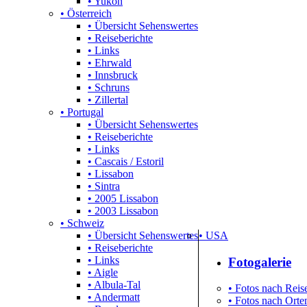
• Yukon
• Österreich
• Übersicht Sehenswertes
• Reiseberichte
• Links
• Ehrwald
• Innsbruck
• Schruns
• Zillertal
• Portugal
• Übersicht Sehenswertes
• Reiseberichte
• Links
• Cascais / Estoril
• Lissabon
• Sintra
• 2005 Lissabon
• 2003 Lissabon
• Schweiz
• Übersicht Sehenswertes
• USA
• Reiseberichte
• Links
Fotogalerie
• Aigle
• Albula-Tal
• Fotos nach Reise
• Andermatt
• Fotos nach Orten