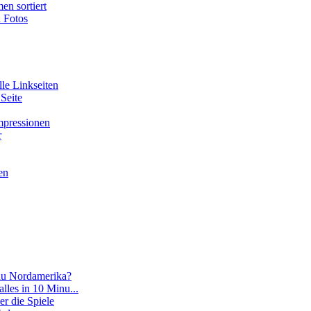
en sortiert
n Fotos
lle Linkseiten
 Seite
Impressionen
r
en
 du Nordamerika?
 alles in 10 Minu...
er die Spiele