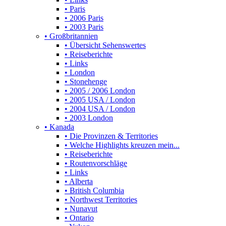
• Paris
• 2006 Paris
• 2003 Paris
• Großbritannien
• Übersicht Sehenswertes
• Reiseberichte
• Links
• London
• Stonehenge
• 2005 / 2006 London
• 2005 USA / London
• 2004 USA / London
• 2003 London
• Kanada
• Die Provinzen & Territories
• Welche Highlights kreuzen mein...
• Reiseberichte
• Routenvorschläge
• Links
• Alberta
• British Columbia
• Northwest Territories
• Nunavut
• Ontario