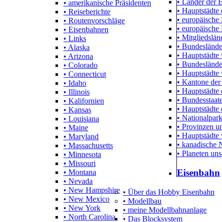
• Länder der 
• amerikanische Präsidenten
• Hauptstädte 
• Reiseberichte
• europäische
• Routenvorschläge
• europäische
• Eisenbahnen
• Mitgliedslä
• Links
• Bundeslände
• Alaska
• Hauptstädte
• Arizona
• Bundeslände
• Colorado
• Hauptstädte 
• Connecticut
• Kantone der
• Idaho
• Hauptstädte
• Illinois
• Bundesstaa
• Kalifornien
• Hauptstädte
• Kansas
• Nationalpar
• Louisiana
• Provinzen un
• Maine
• Hauptstädte
• Maryland
• kanadische 
• Massachusetts
• Planeten un
• Minnesota
• Missouri
Eisenbahn
• Montana
• Nevada
• New Hampshire
• Über das Hobby Eisenbahn
• New Mexico
• Modellbau
• New York
• meine Modellbahnanlage
• North Carolina
• Das Blocksystem