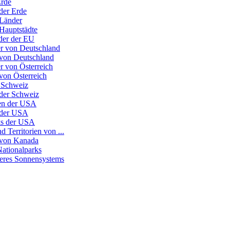
Erde
der Erde
 Länder
 Hauptstädte
nder der EU
r von Deutschland
 von Deutschland
r von Österreich
von Österreich
 Schweiz
 der Schweiz
ten der USA
 der USA
ks der USA
d Territorien von ...
 von Kanada
Nationalparks
seres Sonnensystems