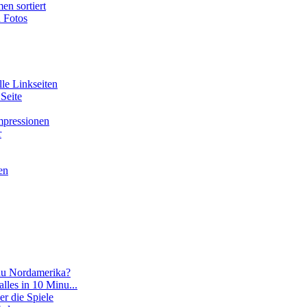
en sortiert
n Fotos
lle Linkseiten
 Seite
Impressionen
r
en
 du Nordamerika?
 alles in 10 Minu...
er die Spiele