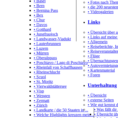
• Basel
• Fotos nach Them
• Bern
• die 200 neueste
• Bernina Pass
• Videogalerien
• Bex
• Chur
Links
• Davos
• Gotthard
• Übersicht über a
• Jungfraujoch
• Links auf meine
• Landwasser-Viadukt
• Allgemein
• Lauterbrunnen
• Reiseberichte, 
• Luzern
• Reiseveranstalte
• Mürren
• Flüge
• Oberalppass
• Übernachtungen
• Poschiavo / Lago di Poschiavo
• Autovermietung
• Rheinfall von Schaffhausen
• Kartenmaterial
• Rheinschlucht
• Foren
• Scuol
• St. Moritz
Unterhaltung
• Vierwaldstättersee
• Visp
• Übersicht
• Wengen
• externe Seiten
• Zermatt
• Wie gut kennst
• Zürich
• Was fällt dir
• Landkarte / die 50 Staaten in ...
• Übersicht üb
• Welche Highlights kreuzen mein...