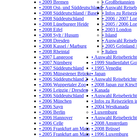
• 2009 Bremen
• Großbritannien
• 2008 Ost- und Süddeutschland
• Auswahl Reiseb
• 2008 Süddeutschland / Basel
• Infos zu Reisezi
• 2008 Süddeutschland
• 2006 / 2007 L
• 2008 Lüneburger Heide
• 2005 / 2006 Lo
• 2008 Eifel
• 2003 London
• 2008 Sylt / Husum
• Island
• 2008 Dresden
• Auswahl Reiseb
• 2008 Kassel / Marburg
• 2005 Grönland /
• 2008 Rheintal
• Italien
• 2007 Langeoog
• Auswahl Reisebericht
• 2007 Nürnberg
• 1999 Studienfahrt Go
• 2007 Süddeutschland
• 1995 Venedig
• 2006 Müngstener Brücke
• Japan
• 2006 Süddeutschland 2
• Auswahl Reisebrichte
• 2006 Wuppertaler Zoo
• 2008 Japan zur Kirsch
• 2006 Leipzig / Dresden
• Kanada
• 2006 Süddeutschland
• Auswahl Reisebericht
• 2006 München
• Infos zu Reisezielen 
• 2006 Sayn
• 2004 Westkanada
• 2006 Berlin
• Luxemburg
• 2006 Hannover
• Auswahl Reisebericht
• 2006 Celle
• 2008 Amsterdam
• 2006 Frankfurt am Main
• 2008 Brüssel
• 2005 Frankfurt am Main
• 1996 Luxemburg