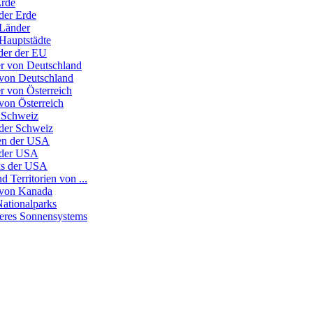
Erde
der Erde
 Länder
 Hauptstädte
nder der EU
r von Deutschland
 von Deutschland
r von Österreich
von Österreich
 Schweiz
 der Schweiz
ten der USA
 der USA
ks der USA
d Territorien von ...
 von Kanada
Nationalparks
seres Sonnensystems