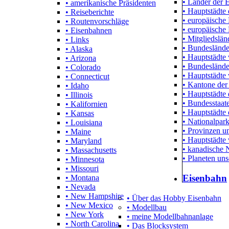
• Länder der 
• amerikanische Präsidenten
• Hauptstädte 
• Reiseberichte
• europäische
• Routenvorschläge
• europäische
• Eisenbahnen
• Mitgliedslä
• Links
• Bundeslände
• Alaska
• Hauptstädte
• Arizona
• Bundeslände
• Colorado
• Hauptstädte 
• Connecticut
• Kantone der
• Idaho
• Hauptstädte
• Illinois
• Bundesstaa
• Kalifornien
• Hauptstädte
• Kansas
• Nationalpar
• Louisiana
• Provinzen un
• Maine
• Hauptstädte
• Maryland
• kanadische 
• Massachusetts
• Planeten un
• Minnesota
• Missouri
Eisenbahn
• Montana
• Nevada
• New Hampshire
• Über das Hobby Eisenbahn
• New Mexico
• Modellbau
• New York
• meine Modellbahnanlage
• North Carolina
• Das Blocksystem