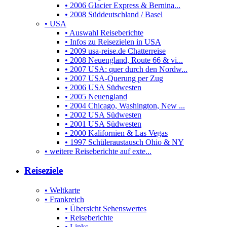
• 2006 Glacier Express & Bernina...
• 2008 Süddeutschland / Basel
• USA
• Auswahl Reiseberichte
• Infos zu Reisezielen in USA
• 2009 usa-reise.de Chatterreise
• 2008 Neuengland, Route 66 & vi...
• 2007 USA: quer durch den Nordw...
• 2007 USA-Querung per Zug
• 2006 USA Südwesten
• 2005 Neuengland
• 2004 Chicago, Washington, New ...
• 2002 USA Südwesten
• 2001 USA Südwesten
• 2000 Kalifornien & Las Vegas
• 1997 Schüleraustausch Ohio & NY
• weitere Reiseberichte auf exte...
Reiseziele
• Weltkarte
• Frankreich
• Übersicht Sehenswertes
• Reiseberichte
• Links