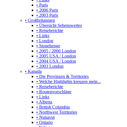
• Paris
• 2006 Paris
• 2003 Paris
• Großbritannien
• Übersicht Sehenswertes
• Reiseberichte
• Links
• London
• Stonehenge
• 2005 / 2006 London
• 2005 USA / London
• 2004 USA / London
• 2003 London
• Kanada
• Die Provinzen & Territories
• Welche Highlights kreuzen mein...
• Reiseberichte
• Routenvorschläge
• Links
• Alberta
• British Columbia
• Northwest Territories
• Nunavut
• Ontario