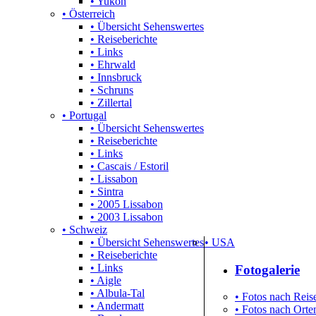
• Yukon
• Österreich
• Übersicht Sehenswertes
• Reiseberichte
• Links
• Ehrwald
• Innsbruck
• Schruns
• Zillertal
• Portugal
• Übersicht Sehenswertes
• Reiseberichte
• Links
• Cascais / Estoril
• Lissabon
• Sintra
• 2005 Lissabon
• 2003 Lissabon
• Schweiz
• Übersicht Sehenswertes
• USA
• Reiseberichte
• Links
Fotogalerie
• Aigle
• Albula-Tal
• Fotos nach Reise
• Andermatt
• Fotos nach Orten