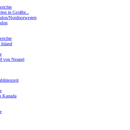
erichte
elen in Großbr...
ondon/Nordnorwegen
ndon
erichte
 Island
e
lf von Neapel
blütenzeit
e
in Kanada
e