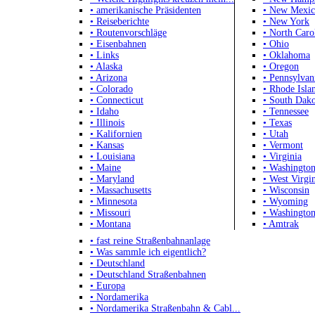
• amerikanische Präsidenten
• New Mexi
• Reiseberichte
• New York
• Routenvorschläge
• North Caro
• Eisenbahnen
• Ohio
• Links
• Oklahoma
• Alaska
• Oregon
• Arizona
• Pennsylvan
• Colorado
• Rhode Isla
• Connecticut
• South Dako
• Idaho
• Tennessee
• Illinois
• Texas
• Kalifornien
• Utah
• Kansas
• Vermont
• Louisiana
• Virginia
• Maine
• Washingto
• Maryland
• West Virgi
• Massachusetts
• Wisconsin
• Minnesota
• Wyoming
• Missouri
• Washingto
• Montana
• Amtrak
• fast reine Straßenbahnanlage
• Was sammle ich eigentlich?
• Deutschland
• Deutschland Straßenbahnen
• Europa
• Nordamerika
• Nordamerika Straßenbahn & Cabl...