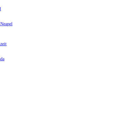
d
 Neapel
zeit
ada