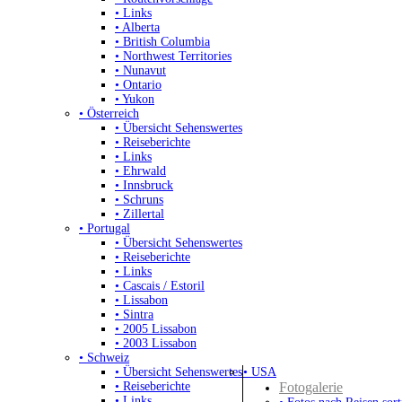
• Links
• Alberta
• British Columbia
• Northwest Territories
• Nunavut
• Ontario
• Yukon
• Österreich
• Übersicht Sehenswertes
• Reiseberichte
• Links
• Ehrwald
• Innsbruck
• Schruns
• Zillertal
• Portugal
• Übersicht Sehenswertes
• Reiseberichte
• Links
• Cascais / Estoril
• Lissabon
• Sintra
• 2005 Lissabon
• 2003 Lissabon
• Schweiz
• Übersicht Sehenswertes
• USA
• Reiseberichte
Fotogalerie
• Links