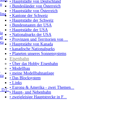
• Hauptstädte von Deutschland
co
• Bundesländer von Österreich
• Hauptstädte von Österreich
lina
• Kantone der Schweiz
• Hauptstädte der Schweiz
• Bundesstaaten der USA
• Hauptstädte der USA
ia
• Nationalparks der USA
nd
• Provinzen und Territorien von ...
ta
• Hauptstädte von Kanada
• kanadische Nationalparks
• Planeten unseres Sonnensystems
Eisenbahn
• Über das Hobby Eisenbahn
• Modellbau
n
• meine Modellbahnanlage
nia
• Das Blocksystem
• Links
• Europa & Amerika - zwei Themen...
n D.C.
• Haupt- und Nebenbahn
• zweigleisige Hauptstrecke in F...