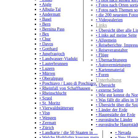
• Fotos nach Reisen sort
• Aigle
• Fotos nach Orten sorti
• Albula-Tal
• Fotos nach Themen sor
• Andermatt
• die 200 neuesten Foto
• Basel
• Videogalerien
• Bern
Links
• Bernina Pass
• Übersicht über alle Li
• Bex
• Links auf meine Seite
• Chur
• Allgemein
• Davos
• Reiseberichte, Impres
• Gotthard
• Reiseveranstalter
• Jungfraujoch
• Flüge
• Landwasser-Viadukt
• Übernachtungen
• Lauterbrunnen
• Autovermietungen
• Luzern
• Kartenmaterial
• Mürren
• Foren
• Oberalppass
Unterhaltung
• Poschiavo / Lago di Poschiavo
• Übersicht
• Rheinfall von Schaffhausen
• externe Seiten
• Rheinschlucht
• Wie gut kennst du No
• Scuol
• Was fällt dir alles in 
• St. Moritz
• Übersicht über die Spi
• Vierwaldstättersee
• Länder der Erde
• Visp
• Hauptstädte der Erde
• Wengen
• europäische Länder
• Zermatt
• europäische Hauptstäd
• Zürich
• Landkarte / die 50 Staaten in ...
• Nevada
• Welche Highlights kreuzen mein...
• New Hamps