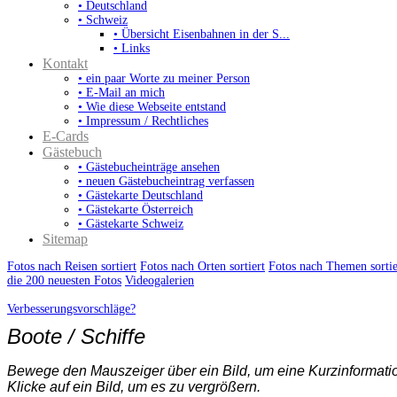
• Deutschland
• Schweiz
• Übersicht Eisenbahnen in der S...
• Links
Kontakt
• ein paar Worte zu meiner Person
• E-Mail an mich
• Wie diese Webseite entstand
• Impressum / Rechtliches
E-Cards
Gästebuch
• Gästebucheinträge ansehen
• neuen Gästebucheintrag verfassen
• Gästekarte Deutschland
• Gästekarte Österreich
• Gästekarte Schweiz
Sitemap
Fotos nach Reisen sortiert
Fotos nach Orten sortiert
Fotos nach Themen sortie
die 200 neuesten Fotos
Videogalerien
Verbesserungsvorschläge?
Boote / Schiffe
Bewege den Mauszeiger über ein Bild, um eine Kurzinformatio
Klicke auf ein Bild, um es zu vergrößern.