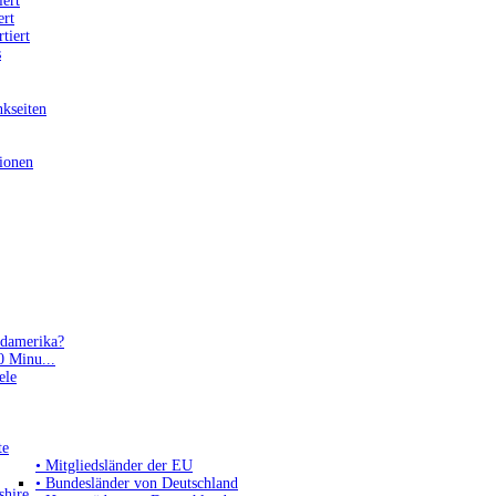
iert
ert
tiert
s
nkseiten
sionen
rdamerika?
10 Minu...
ele
te
• Mitgliedsländer der EU
• Bundesländer von Deutschland
hire