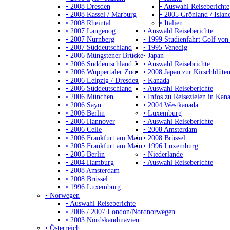
• 2008 Dresden
• Auswahl Reiseberichte
• 2008 Kassel / Marburg
• 2005 Grönland / Islan
• 2008 Rheintal
• Italien
• 2007 Langeoog
• Auswahl Reiseberichte
• 2007 Nürnberg
• 1999 Studienfahrt Golf von
• 2007 Süddeutschland
• 1995 Venedig
• 2006 Müngstener Brücke
• Japan
• 2006 Süddeutschland 2
• Auswahl Reisebrichte
• 2006 Wuppertaler Zoo
• 2008 Japan zur Kirschblüten
• 2006 Leipzig / Dresden
• Kanada
• 2006 Süddeutschland
• Auswahl Reiseberichte
• 2006 München
• Infos zu Reisezielen in Kan
• 2006 Sayn
• 2004 Westkanada
• 2006 Berlin
• Luxemburg
• 2006 Hannover
• Auswahl Reiseberichte
• 2006 Celle
• 2008 Amsterdam
• 2006 Frankfurt am Main
• 2008 Brüssel
• 2005 Frankfurt am Main
• 1996 Luxemburg
• 2005 Berlin
• Niederlande
• 2004 Hamburg
• Auswahl Reiseberichte
• 2008 Amsterdam
• 2008 Brüssel
• 1996 Luxemburg
• Norwegen
• Auswahl Reiseberichte
• 2006 / 2007 London/Nordnorwegen
• 2003 Nordskandinavien
• Österreich