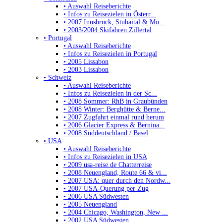
• Auswahl Reiseberichte
• Infos zu Reisezielen in Österr...
• 2007 Innsbruck, Stubaital & Mo...
• 2003/2004 Skifahren Zillertal
• Portugal
• Auswahl Reiseberichte
• Infos zu Reisezielen in Portugal
• 2005 Lissabon
• 2003 Lissabon
• Schweiz
• Auswahl Reiseberichte
• Infos zu Reisezielen in der Sc...
• 2008 Sommer: RhB in Graubünden
• 2008 Winter: Berghütte & Berne...
• 2007 Zugfahrt einmal rund herum
• 2006 Glacier Express & Bernina...
• 2008 Süddeutschland / Basel
• USA
• Auswahl Reiseberichte
• Infos zu Reisezielen in USA
• 2009 usa-reise.de Chatterreise
• 2008 Neuengland, Route 66 & vi...
• 2007 USA: quer durch den Nordw...
• 2007 USA-Querung per Zug
• 2006 USA Südwesten
• 2005 Neuengland
• 2004 Chicago, Washington, New ...
• 2002 USA Südwesten