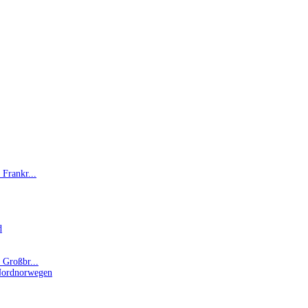
 Frankr...
d
n Großbr...
Nordnorwegen