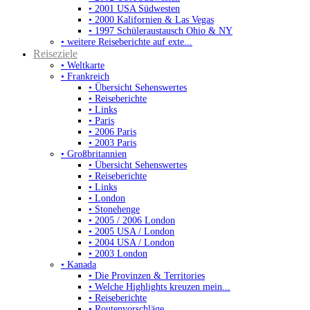
• 2001 USA Südwesten
• 2000 Kalifornien & Las Vegas
• 1997 Schüleraustausch Ohio & NY
• weitere Reiseberichte auf exte...
Reiseziele
• Weltkarte
• Frankreich
• Übersicht Sehenswertes
• Reiseberichte
• Links
• Paris
• 2006 Paris
• 2003 Paris
• Großbritannien
• Übersicht Sehenswertes
• Reiseberichte
• Links
• London
• Stonehenge
• 2005 / 2006 London
• 2005 USA / London
• 2004 USA / London
• 2003 London
• Kanada
• Die Provinzen & Territories
• Welche Highlights kreuzen mein...
• Reiseberichte
• Routenvorschläge