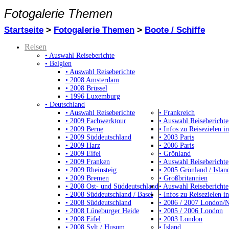
Fotogalerie Themen
Startseite
>
Fotogalerie Themen
>
Boote / Schiffe
Reisen
• Auswahl Reiseberichte
• Belgien
• Auswahl Reiseberichte
• 2008 Amsterdam
• 2008 Brüssel
• 1996 Luxemburg
• Deutschland
• Auswahl Reiseberichte
• Frankreich
• 2009 Fachwerktour
• Auswahl Reiseberichte
• 2009 Berne
• Infos zu Reisezielen in
• 2009 Süddeutschland
• 2003 Paris
• 2009 Harz
• 2006 Paris
• 2009 Eifel
• Grönland
• 2009 Franken
• Auswahl Reiseberichte
• 2009 Rheinsteig
• 2005 Grönland / Islan
• 2009 Bremen
• Großbritannien
• 2008 Ost- und Süddeutschland
• Auswahl Reiseberichte
• 2008 Süddeutschland / Basel
• Infos zu Reisezielen i
• 2008 Süddeutschland
• 2006 / 2007 London/
• 2008 Lüneburger Heide
• 2005 / 2006 London
• 2008 Eifel
• 2003 London
• 2008 Sylt / Husum
• Island