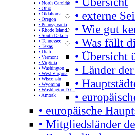
• Übersicht
• North Carolina
• Ohio
• externe Se
• Oklahoma
• Oregon
• Pennsylvania
• Wie gut k
• Rhode Island
• South Dakota
• Was fällt d
• Tennessee
• Texas
• Utah
• Übersicht 
• Vermont
• Virginia
• Länder der
• Washington
• West Virginia
• Wisconsin
• Hauptstädt
• Wyoming
• Washington D.C.
• europäisch
• Amtrak
• europäische Haupt
• Mitgliedsländer d