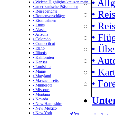
• All
• Welche Highlights kreuzen mein...
• amerikanische Präsidenten
• Rei
• Reiseberichte
• Routenvorschläge
• Eisenbahnen
• Rei
• Links
• Alaska
• Flü
• Arizona
• Colorado
• Connecticut
• Übe
• Idaho
• Illinois
• Aut
• Kalifornien
• Kansas
• Louisiana
• Kar
• Maine
• Maryland
• For
• Massachusetts
• Minnesota
• Missouri
• Montana
Unte
• Nevada
• New Hampshire
• New Mexico
• New York