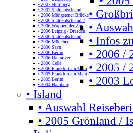
• 2005 
• 2007 Nürnberg
• 2007 Süddeutschland
• Großbr
• 2006 Müngstener Brücke
• 2006 Süddeutschland 2
• Auswah
• 2006 Wuppertaler Zoo
• 2006 Leipzig / Dresden
• 2006 Süddeutschland
• Infos z
• 2006 München
• 2006 Sayn
• 2006 /
• 2006 Berlin
• 2006 Hannover
• 2006 Celle
• 2005 /
• 2006 Frankfurt am Main
• 2005 Frankfurt am Main
• 2003 L
• 2005 Berlin
• 2004 Hamburg
• Island
• Auswahl Reiseberi
• 2005 Grönland / I