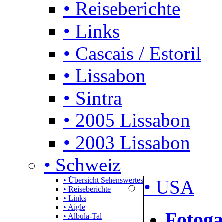
• Reiseberichte
• Links
• Cascais / Estoril
• Lissabon
• Sintra
• 2005 Lissabon
• 2003 Lissabon
• Schweiz
• Übersicht Sehenswertes
• USA
• Reiseberichte
• Links
• Aigle
Fotoga
• Albula-Tal