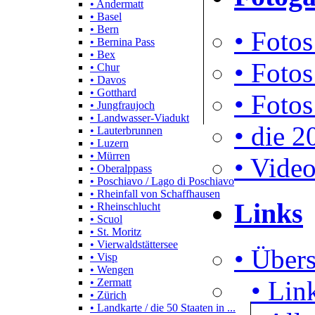
• Andermatt
• Basel
• Bern
• Fotos
• Bernina Pass
• Bex
• Fotos
• Chur
• Davos
• Gotthard
• Fotos
• Jungfraujoch
• Landwasser-Viadukt
• die 2
• Lauterbrunnen
• Luzern
• Mürren
• Video
• Oberalppass
• Poschiavo / Lago di Poschiavo
• Rheinfall von Schaffhausen
Links
• Rheinschlucht
• Scuol
• St. Moritz
• Vierwaldstättersee
• Übers
• Visp
• Wengen
• Lin
• Zermatt
• Zürich
• Landkarte / die 50 Staaten in ...